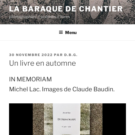
Aller
LA BARAQUE DE CHANTIER
au
photographies // poèmes // livres
contenu
principal
Menu
PUBLIÉ
30 NOVEMBRE 2022
PAR
D.B.G.
LE
Un livre en automne
IN MEMORIAM
Michel Lac. Images de Claude Baudin.