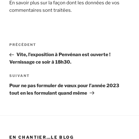
En savoir plus sur la façon dont les données de vos
commentaires sont traitées
.
Navigation
Article
PRÉCÉDENT
de
précédent
Vite, l’exposition à Penvénan est ouverte !
l’article
Vernissage ce soir à 18h30.
Article
SUIVANT
suivant
Pour ne pas formuler de vœux pour l’année 2023
tout en les formulant quand même
EN CHANTIER…LE BLOG