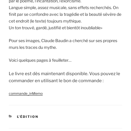
par le poème, l’incantation, l’exorcisme.
Langue simple, assez musicale, sans effets recherchés. On
finit par se confondre avec la tragédie et la beauté sévère de
cet endroit (le texte) toujours mythique.
Un ton trouvé, gardé, justifié et bientôt inoubliable»
Pour ses images, Claude Baudin a cherché sur ses propres
murs les traces du mythe.
Voici quelques pages à feuilleter…
Le livre est dès maintenant disponible. Vous pouvez le
commander en utilisant le bon de commande :
commande_inMemo
CATÉGORIES
L'ÉDITION