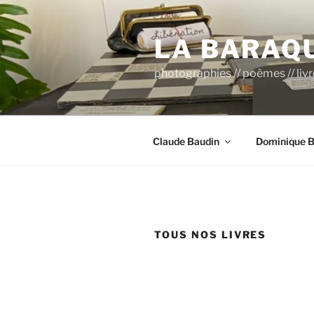
Aller
au
LA BARAQ
contenu
principal
photographies // poèmes // liv
Claude Baudin
Dominique B
TOUS NOS LIVRES