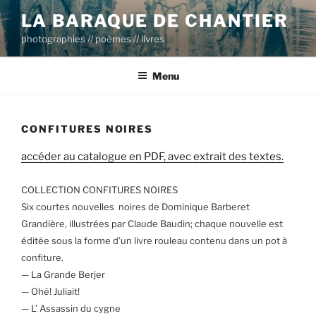
Aller
LA BARAQUE DE CHANTIER
au
photographies // poèmes // livres
contenu
principal
Menu
CONFITURES NOIRES
accéder au catalogue en PDF, avec extrait des textes.
COLLECTION CONFITURES NOIRES
Six courtes nouvelles noires de Dominique Barberet
Grandière, illustrées par Claude Baudin; chaque nouvelle est
éditée sous la forme d’un livre rouleau contenu dans un pot à
confiture.
— La Grande Berjer
— Ohé! Juliait!
— L’ Assassin du cygne