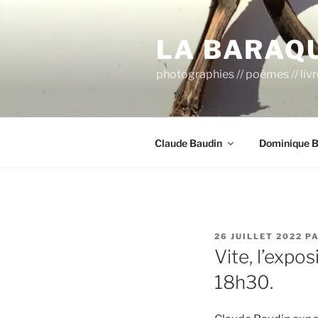
Aller
au
LA BARAQ
contenu
principal
photographies // poèmes // liv
Claude Baudin
Dominique B
PUBLIÉ
26 JUILLET 2022
P
LE
Vite, l’expo
18h30.