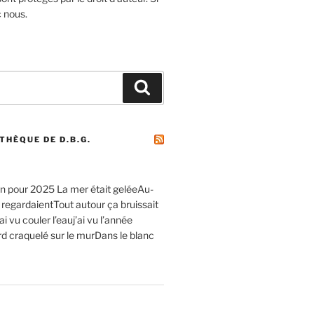
c nous.
Recherche
THÈQUE DE D.B.G.
 pour 2025 La mer était geléeAu-
 regardaientTout autour ça bruissait
’ai vu couler l’eauj’ai vu l’année
rd craquelé sur le murDans le blanc