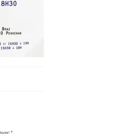
 avec
*