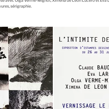
se avec Olga Verme-Mignot, Ximena de Leon Lucero et Eva 
ures, sérigraphie.