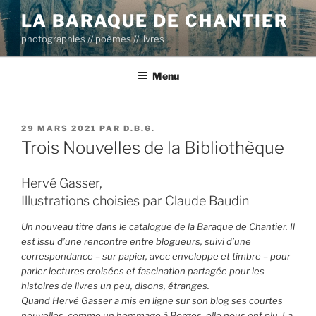
Aller
LA BARAQUE DE CHANTIER
au
photographies // poèmes // livres
contenu
principal
Menu
PUBLIÉ
29 MARS 2021
PAR
D.B.G.
LE
Trois Nouvelles de la Bibliothèque
Hervé Gasser,
Illustrations choisies par Claude Baudin
Un nouveau titre dans le catalogue de la Baraque de Chantier. Il
est issu d’une rencontre entre blogueurs, suivi d’une
correspondance – sur papier, avec enveloppe et timbre – pour
parler lectures croisées et fascination partagée pour les
histoires de livres un peu, disons, étranges.
Quand Hervé Gasser a mis en ligne sur son blog ses courtes
nouvelles, comme un hommage à Borges, elle nous ont plu. La