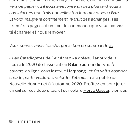
version papier qu’il nous a envoyée un peu plus tard nous a
convaincues que trois nouvelles feraient un nouveau livre.
Et voici, malgré le confinement, le fruit des échanges
, ses
premières pages, et un bon de commande que vous pouvez
télécharger et nous renvoyer.
Vous pouvez aussi télécharger le bon de commande
ici
«
Les Catadioptres de Lev Anrep
» a obtenu 1er prix de la
nouvelle 2020 de l’association
Balade autour du livre
. À
paraître en ligne dans la revue
Harphang
, et
On voit s’obstiner
chez le poète vieilli, une volonté d’éblouir
, a été publié par
Nouvelle-donne.net
à l’automne 2020. Profitez-en pour jeter
un œil sur ces deux sites, et sur celui d’
Hervé Gasser
, bien sûr.
CATÉGORIES
L'ÉDITION