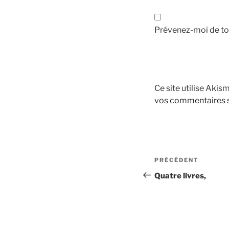
Prévenez-moi de tou
Ce site utilise Akis
vos commentaires s
Navigation
Article
PRÉCÉDENT
de
précédent
Quatre livres,
l’article