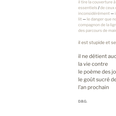
il tire la couverture à
essentiels
/
de ceux 
inconsidérément
—
i
lit
—
le danger que n
compagnon de la lig
des parcours de mai
il est stupide et 
il ne détient a
la vie contre
le poème des jo
le goût sucré d
l’an prochain
D.B.G.