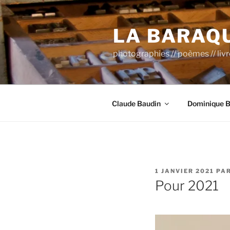
Aller
au
LA BARAQ
contenu
principal
photographies // poèmes // liv
Claude Baudin
Dominique B
PUBLIÉ
1 JANVIER 2021
PA
LE
Pour 2021