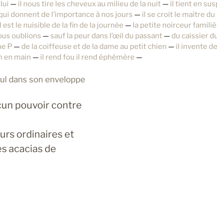
 lui
—
il nous tire les cheveux au milieu de la nuit
—
il tient en su
qui donnent de l’importance à nos jours
—
il se croit le maître 
l est le nuisible de la fin de la journée
—
la petite noirceur familiè
ous oublions
—
sauf la peur dans l’œil du passant
—
du caissier 
ne P
—
de la coiffeuse et de la dame au petit chien
—
il invente d
n en main
—
il rend fou il rend éphémère
—
seul dans son enveloppe
ucun pouvoir contre
urs ordinaires et
es acacias de