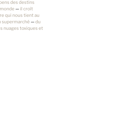
spens des destins
du monde
—
il croît
re qui nous tient au
du supermarché
—
du
es nuages toxiques et