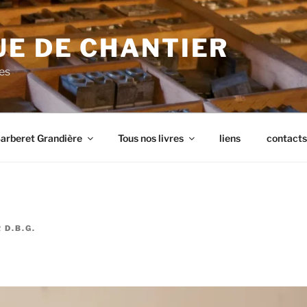
UE DE CHANTIER
res
arberet Grandière
Tous nos livres
liens
contacts
R
D.B.G.