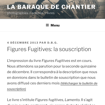
Aller
LA BARAQUE DE CHANTIER
au
photographies // poèmes // livres
contenu
principal
Menu
PUBLIÉ
4 DÉCEMBRE 2013
PAR
D.B.G.
LE
Figures Fugitives: la souscription
L’impression du livre
Figures Fugitives
est en cours.
Nous attendons sa parution pour la seconde quinzaine
de décembre. Il correspondra à la description que nous
en donnions dans le bulletin de souscription que nous
avons diffusé ces derniers mois
(télécharger le bulletin de
souscription)
Le livre s’intitule
Figures fugitives, Lamento.
Il s’agit