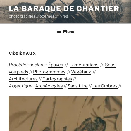
Aller
LA BARAQUE DE CHANTIER
au
photographies // poèmes // livres
contenu
principal
Menu
VÉGÉTAUX
Procédés anciens
:
Épaves
//
Lamentations
//
Sous
vos pieds
//
Photogrammes
//
Végétaux
//
Architectures
//
Cartographies
//
Argentique :
Archéologies
//
Sans titre
//
Les Ombres
//