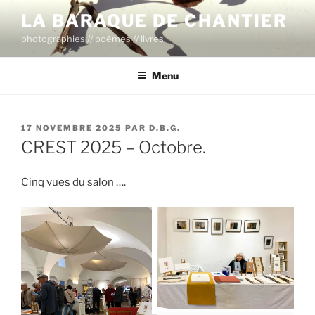
Aller
LA BARAQUE DE CHANTIER
au
photographies // poèmes // livres
contenu
principal
Menu
PUBLIÉ
17 NOVEMBRE 2025
PAR
D.B.G.
LE
CREST 2025 – Octobre.
Cinq vues du salon ….