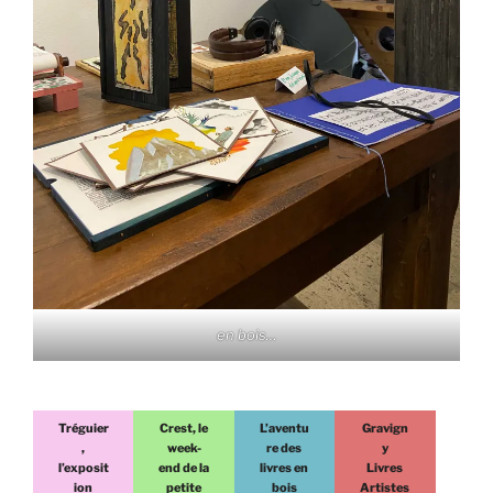
en bois…
Tréguier
Crest, le
L’aventu
Gravign
,
week-
re des
y
l’exposit
end de la
livres en
Livres
ion
petite
bois
Artistes