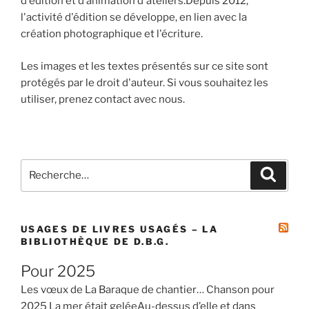
d'édition et d’animation d'ateliers.Depuis 2012,
l'activité d'édition se développe, en lien avec la
création photographique et l'écriture.
Les images et les textes présentés sur ce site sont
protégés par le droit d'auteur. Si vous souhaitez les
utiliser, prenez contact avec nous.
Recherche
Recher
pour
:
USAGES DE LIVRES USAGÉS – LA
BIBLIOTHÈQUE DE D.B.G.
Pour 2025
Les vœux de La Baraque de chantier… Chanson pour
2025 La mer était geléeAu-dessus d’elle et dans