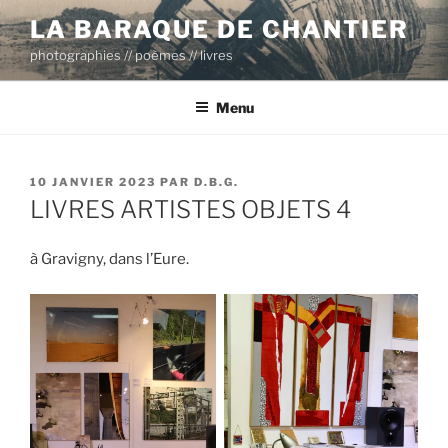
Aller
LA BARAQUE DE CHANTIER
au
photographies // poèmes // livres
contenu
principal
Menu
PUBLIÉ
10 JANVIER 2023
PAR
D.B.G.
LE
LIVRES ARTISTES OBJETS 4
à Gravigny, dans l’Eure.