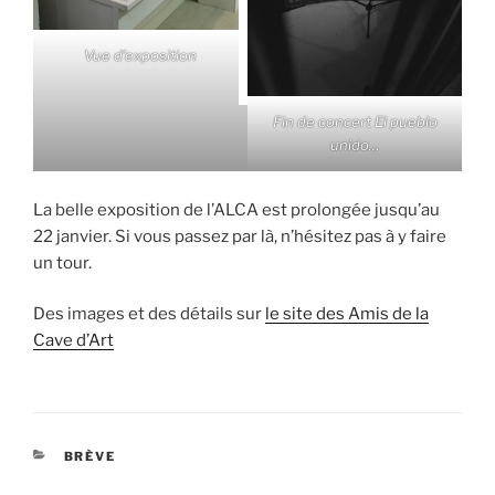
Vue d’exposition
Fin de concert El pueblo
unido…
La belle exposition de l’ALCA est prolongée jusqu’au
22 janvier. Si vous passez par là, n’hésitez pas à y faire
un tour.
Des images et des détails sur
le site des Amis de la
Cave d’Art
CATÉGORIES
BRÈVE