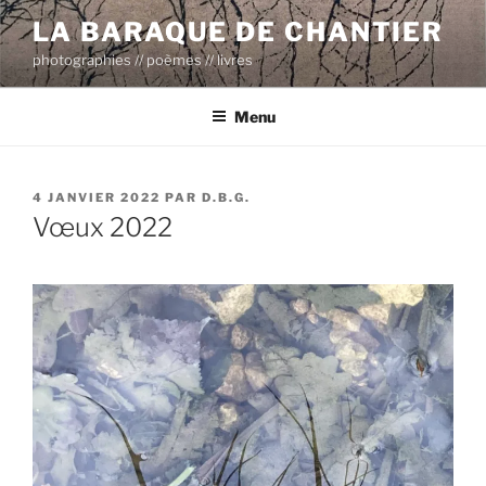
Aller
LA BARAQUE DE CHANTIER
au
photographies // poèmes // livres
contenu
principal
Menu
PUBLIÉ
4 JANVIER 2022
PAR
D.B.G.
LE
Vœux 2022