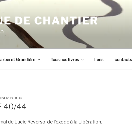
UE DE CHANTIER
res
arberet Grandière
Tous nos livres
liens
contacts
PAR
D.B.G.
 40/44
nal de Lucie Reverso, de l’exode à la Libération.