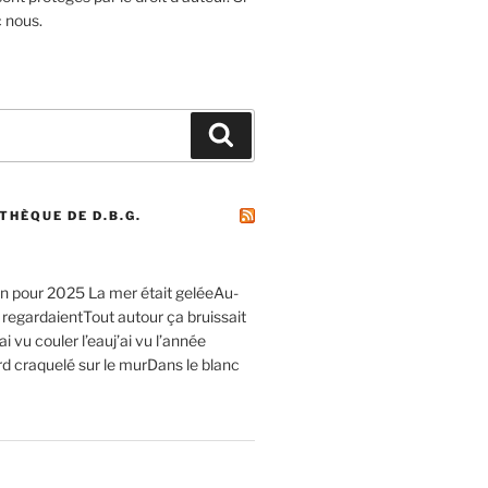
c nous.
Recherche
THÈQUE DE D.B.G.
 pour 2025 La mer était geléeAu-
 regardaientTout autour ça bruissait
’ai vu couler l’eauj’ai vu l’année
rd craquelé sur le murDans le blanc