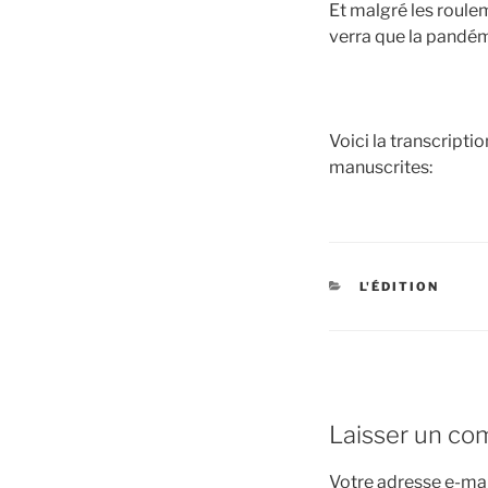
Et malgré les roule
verra que la pandémi
Voici la transcript
manuscrites:
CATÉGORIES
L'ÉDITION
Laisser un co
Votre adresse e-mai