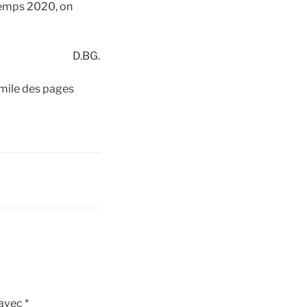
ntemps 2020, on
D.BG.
imile des pages
 avec
*