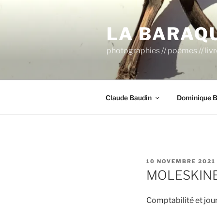
Aller
au
LA BARAQ
contenu
principal
photographies // poèmes // liv
Claude Baudin
Dominique B
PUBLIÉ
10 NOVEMBRE 2021
LE
MOLESKINE
Comptabilité et jour