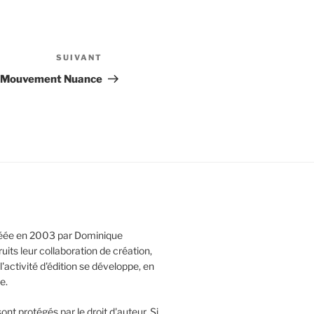
SUIVANT
Article
suivant
Mouvement Nuance
réée en 2003 par Dominique
its leur collaboration de création,
l'activité d'édition se développe, en
e.
ont protégés par le droit d'auteur. Si