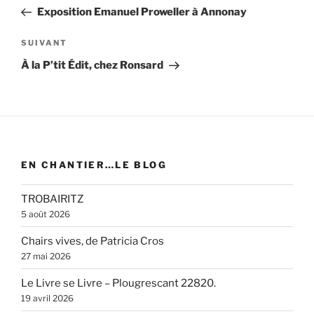
de
précédent
Exposition Emanuel Proweller à Annonay
l’article
Article
SUIVANT
suivant
À la P’tit Édit, chez Ronsard
EN CHANTIER…LE BLOG
TROBAIRITZ
5 août 2026
Chairs vives, de Patricia Cros
27 mai 2026
Le Livre se Livre – Plougrescant 22820.
19 avril 2026