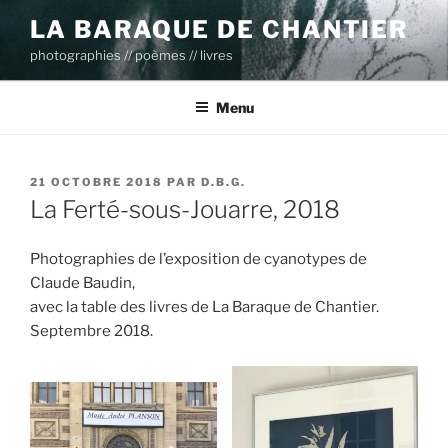
Aller
LA BARAQUE DE CHANTIER
au
photographies // poèmes // livres
contenu
principal
Menu
PUBLIÉ
21 OCTOBRE 2018
PAR
D.B.G.
LE
La Ferté-sous-Jouarre, 2018
Photographies de l’exposition de cyanotypes de
Claude Baudin,
avec la table des livres de La Baraque de Chantier.
Septembre 2018.