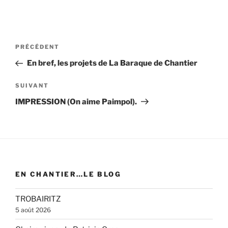
Navigation
Article
PRÉCÉDENT
de
précédent
En bref, les projets de La Baraque de Chantier
l’article
Article
SUIVANT
suivant
IMPRESSION (On aime Paimpol).
EN CHANTIER…LE BLOG
TROBAIRITZ
5 août 2026