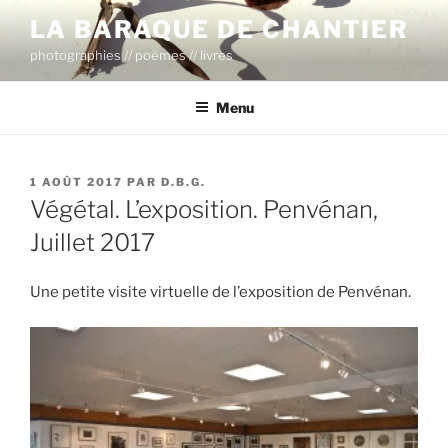
Aller
LA BARAQUE DE CHANTIER
au
photographies // poèmes // livres
contenu
principal
Menu
PUBLIÉ
1 AOÛT 2017
PAR
D.B.G.
LE
Végétal. L’exposition. Penvénan,
Juillet 2017
Une petite visite virtuelle de l’exposition de Penvénan.