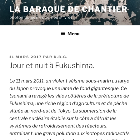
Aller
LA BARAQUE DE CHANTIER
au
photographies // poèmes // livres
contenu
principal
Menu
PUBLIÉ
11 MARS 2017
PAR
D.B.G.
LE
Jour et nuit à Fukushima.
Le 11 mars 2011, un violent séisme sous-marin au large
du Japon provoque une lame de fond gigantesque. Ce
tsunami a ravagé les villes côtières de la préfecture de
Fukushima, une riche région d’agriculture et de pêche
située
au nord-est de Tokyo. La submersion de la
centrale nucléaire établie sur la côte a détruit les
systèmes de refroidissement des réacteurs,
entraînant une grave pollution aux isotopes radioactifs