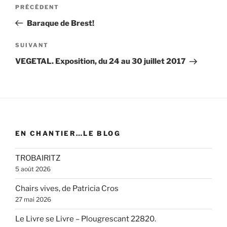
Navigation
Article
PRÉCÉDENT
de
précédent
Baraque de Brest!
l’article
Article
SUIVANT
suivant
VEGETAL. Exposition, du 24 au 30 juillet 2017
EN CHANTIER…LE BLOG
TROBAIRITZ
5 août 2026
Chairs vives, de Patricia Cros
27 mai 2026
Le Livre se Livre – Plougrescant 22820.