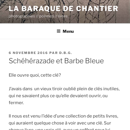
Aller
LA BARAQUE DE CHANTIER
au
photographies // poèmes // livres
contenu
principal
Menu
PUBLIÉ
6 NOVEMBRE 2016
PAR
D.B.G.
LE
Schéhérazade et Barbe Bleue
Elle ouvre quoi, cette clé?
J’avais dans un vieux tiroir oublié plein de clés inutiles,
qui ne savaient plus ce qu’elle devaient ouvrir, ou
fermer.
Il nous est venu l’idée d’une collection de petits livres,
qui auraient quelque chose à voir avec une clé. Sur