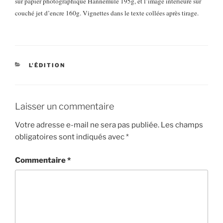
sur papier photographique Hannemule 195g, et l’image intérieure sur
couché jet d’encre 160g. Vignettes dans le texte collées après tirage.
CATÉGORIES
L'ÉDITION
Laisser un commentaire
Votre adresse e-mail ne sera pas publiée.
Les champs
obligatoires sont indiqués avec
*
Commentaire
*