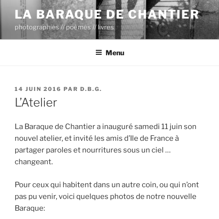
Aller
LA BARAQUE DE CHANTIER
au
photographies // poèmes // livres
contenu
principal
Menu
PUBLIÉ
14 JUIN 2016
PAR
D.B.G.
LE
L’Atelier
La Baraque de Chantier a inauguré samedi 11 juin son
nouvel atelier, et invité les amis d’Ile de France à
partager paroles et nourritures sous un ciel …
changeant.
Pour ceux qui habitent dans un autre coin, ou qui n’ont
pas pu venir, voici quelques photos de notre nouvelle
Baraque: