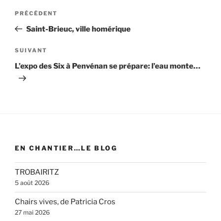
Navigation
Article
PRÉCÉDENT
de
précédent
Saint-Brieuc, ville homérique
l’article
Article
SUIVANT
suivant
L’expo des Six à Penvénan se prépare: l’eau monte…
EN CHANTIER…LE BLOG
TROBAIRITZ
5 août 2026
Chairs vives, de Patricia Cros
27 mai 2026