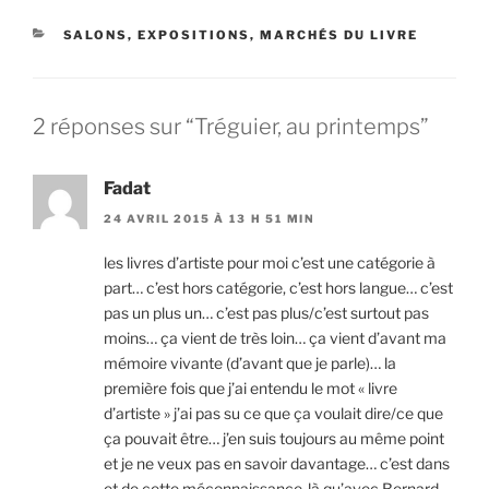
CATÉGORIES
SALONS, EXPOSITIONS, MARCHÉS DU LIVRE
2 réponses sur “Tréguier, au printemps”
Fadat
24 AVRIL 2015 À 13 H 51 MIN
les livres d’artiste pour moi c’est une catégorie à
part… c’est hors catégorie, c’est hors langue… c’est
pas un plus un… c’est pas plus/c’est surtout pas
moins… ça vient de très loin… ça vient d’avant ma
mémoire vivante (d’avant que je parle)… la
première fois que j’ai entendu le mot « livre
d’artiste » j’ai pas su ce que ça voulait dire/ce que
ça pouvait être… j’en suis toujours au même point
et je ne veux pas en savoir davantage… c’est dans
et de cette méconnaissance-là qu’avec Bernard