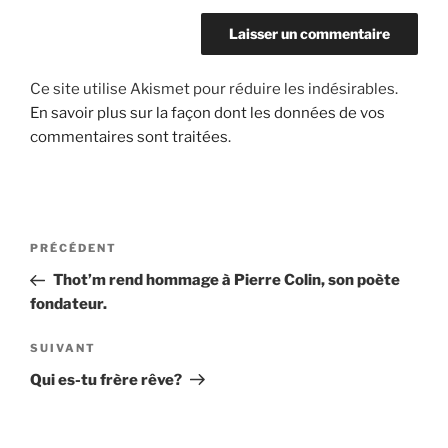
Ce site utilise Akismet pour réduire les indésirables.
En savoir plus sur la façon dont les données de vos
commentaires sont traitées
.
Navigation
Article
PRÉCÉDENT
de
précédent
Thot’m rend hommage à Pierre Colin, son poète
l’article
fondateur.
Article
SUIVANT
suivant
Qui es-tu frère rêve?