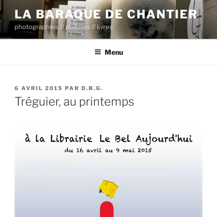
Aller
LA BARAQUE DE CHANTIER
au
photographies // poèmes // livres
contenu
principal
Menu
PUBLIÉ
6 AVRIL 2015
PAR
D.B.G.
LE
Tréguier, au printemps