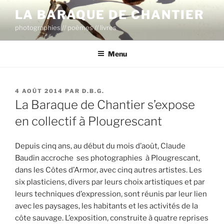
Aller
LA BARAQUE DE CHANTIER
au
photographies // poèmes // livres
contenu
principal
Menu
PUBLIÉ
4 AOÛT 2014
PAR
D.B.G.
LE
La Baraque de Chantier s’expose
en collectif à Plougrescant
Depuis cinq ans, au début du mois d’août, Claude
Baudin accroche ses photographies à Plougrescant,
dans les Côtes d’Armor, avec cinq autres artistes. Les
six plasticiens, divers par leurs choix artistiques et par
leurs techniques d’expression, sont réunis par leur lien
avec les paysages, les habitants et les activités de la
côte sauvage. L’exposition, construite à quatre reprises