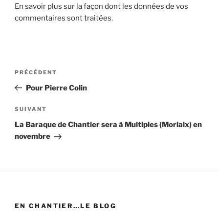
En savoir plus sur la façon dont les données de vos
commentaires sont traitées
.
Navigation
Article
PRÉCÉDENT
de
précédent
Pour Pierre Colin
l’article
Article
SUIVANT
suivant
La Baraque de Chantier sera à Multiples (Morlaix) en
novembre
EN CHANTIER…LE BLOG